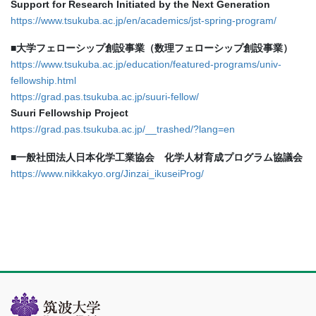
Support for Research Initiated by the Next Generation
https://www.tsukuba.ac.jp/en/academics/jst-spring-program/
■大学フェローシップ創設事業（数理フェローシップ創設事業）
https://www.tsukuba.ac.jp/education/featured-programs/univ-
fellowship.html
https://grad.pas.tsukuba.ac.jp/suuri-fellow/
Suuri Fellowship Project
https://grad.pas.tsukuba.ac.jp/__trashed/?lang=en
■一般社団法人日本化学工業協会 化学人材育成プログラム協議会
https://www.nikkakyo.org/Jinzai_ikuseiProg/