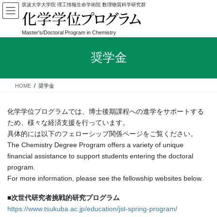
コ
ナ
ン
ビ
テ
ゲ
ン
ー
ツ
シ
奨学金
へ
ョ
ス
ン
キ
に
ッ
移
HOME
奨学金
プ
動
化学学位プログラムでは、博士後期課程への進学をサポートする
ため、様々な経済支援を行っています。
具体的には以下のフェローシップ関係ページをご覧ください。
The Chemistry Degree Program offers a variety of unique
financial assistance to support students entering the doctoral
program.
For more information, please see the fellowship websites below.
■次世代研究者挑戦的研究プログラム
https://www.tsukuba.ac.jp/education/jst-spring-program/